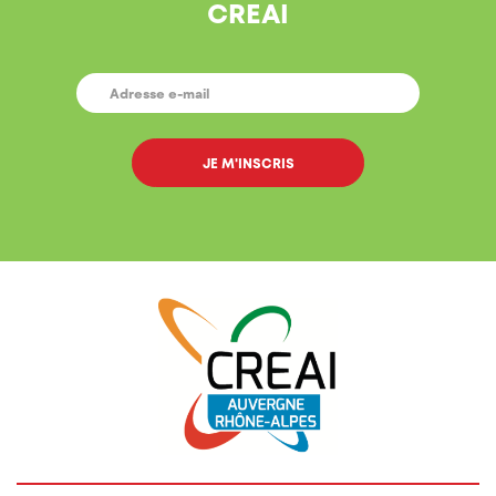
CREAI
E-
MAIL
*