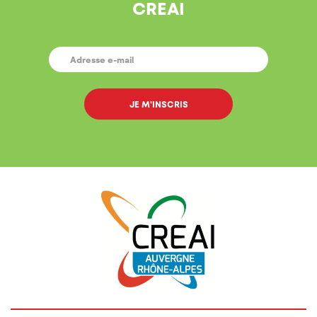
CREAI
E-
MAIL
*