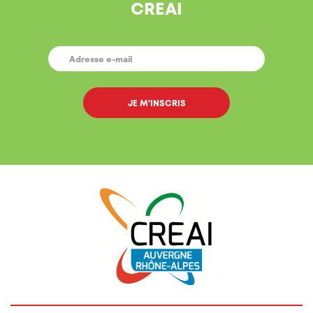
CREAI
E-
MAIL
*