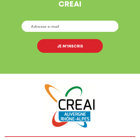
CREAI
E-
MAIL
*