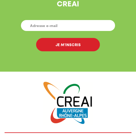
CREAI
E-
MAIL
*