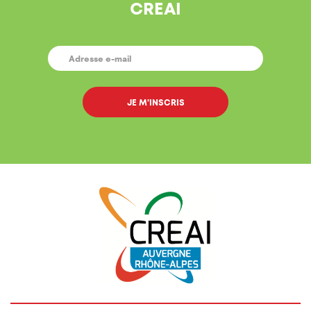
CREAI
E-
MAIL
*