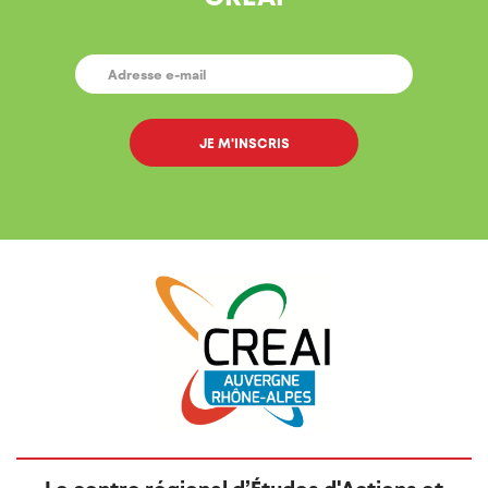
E-
MAIL
*
Le centre régional d’Études d'Actions et