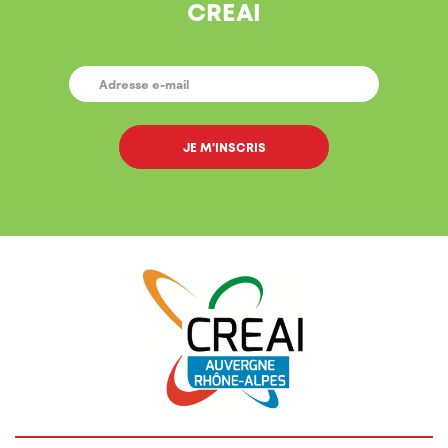
CREAI
E-
MAIL
*