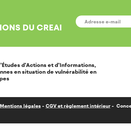
E-
MAIL
*
IONS DU CREAI
’Études d'Actions et d'Informations,
nnes en situation de vulnérabilité en
pes
Mentions légales
CGV et règlement intérieur
Conce