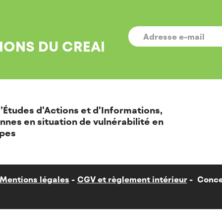
E-
MAIL
*
IONS DU CREAI
’Études d'Actions et d'Informations,
nnes en situation de vulnérabilité en
pes
Mentions légales
CGV et règlement intérieur
Conce