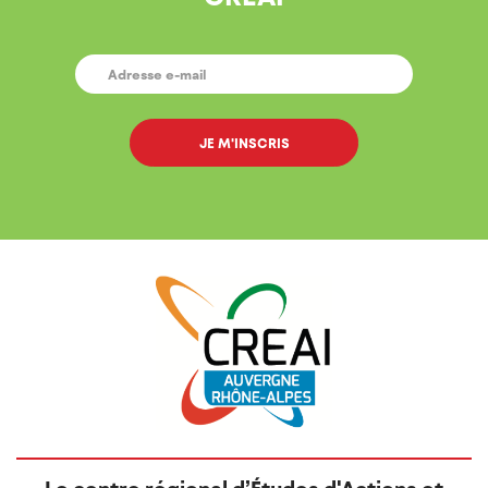
E-
MAIL
*
Le centre régional d’Études d'Actions et