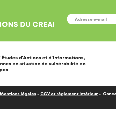
E-
MAIL
*
IONS DU CREAI
’Études d'Actions et d'Informations,
nnes en situation de vulnérabilité en
pes
Mentions légales
CGV et règlement intérieur
Conce