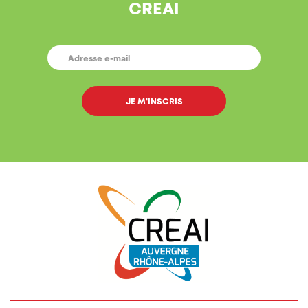
CREAI
E-
MAIL
*