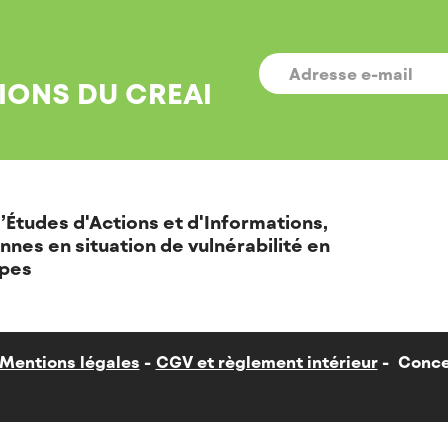
E-
MAIL
*
IONS DU CREAI
’Études d'Actions et d'Informations,
nnes en situation de vulnérabilité en
pes
Mentions légales
CGV et règlement intérieur
Conce