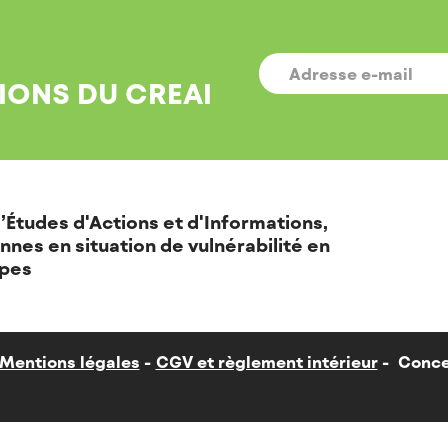
E-
MAIL
*
IONS DU CREAI
’Études d'Actions et d'Informations,
nnes en situation de vulnérabilité en
pes
Mentions légales
CGV et règlement intérieur
Conce