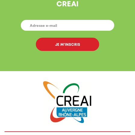
CREAI
E-
MAIL
*