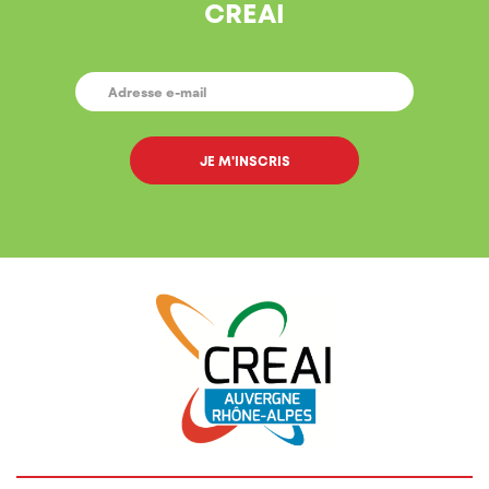
CREAI
E-
MAIL
*