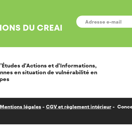
E-
MAIL
*
IONS DU CREAI
’Études d'Actions et d'Informations,
nnes en situation de vulnérabilité en
pes
Mentions légales
CGV et règlement intérieur
Conce