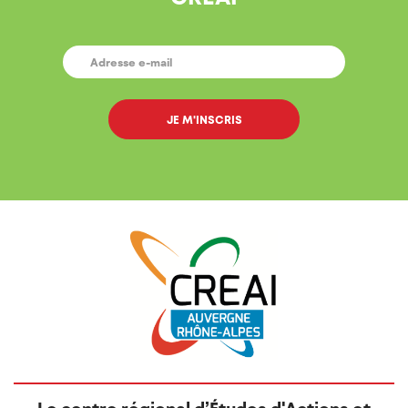
E-
MAIL
*
Le centre régional d’Études d'Actions et