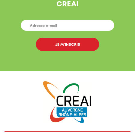
CREAI
E-
MAIL
*