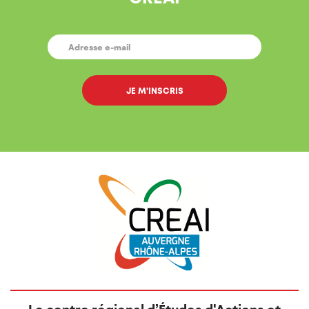
E-
MAIL
*
Le centre régional d’Études d'Actions et