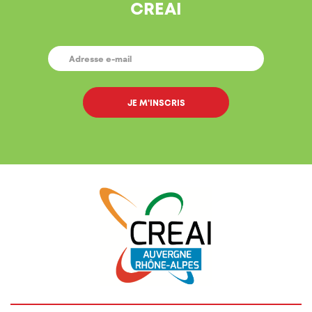
CREAI
E-
MAIL
*