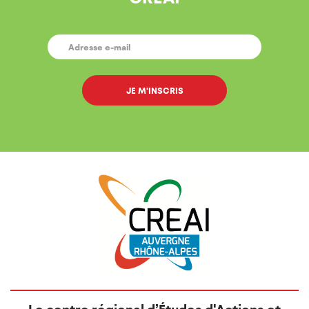
E-
MAIL
*
Le centre régional d’Études d'Actions et