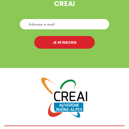
CREAI
E-
MAIL
*