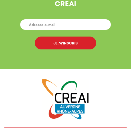
CREAI
E-
MAIL
*