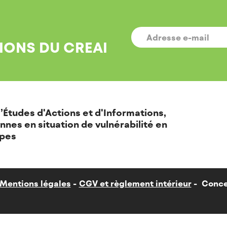
E-
MAIL
*
IONS DU CREAI
’Études d'Actions et d'Informations,
nnes en situation de vulnérabilité en
pes
Mentions légales
CGV et règlement intérieur
Conce