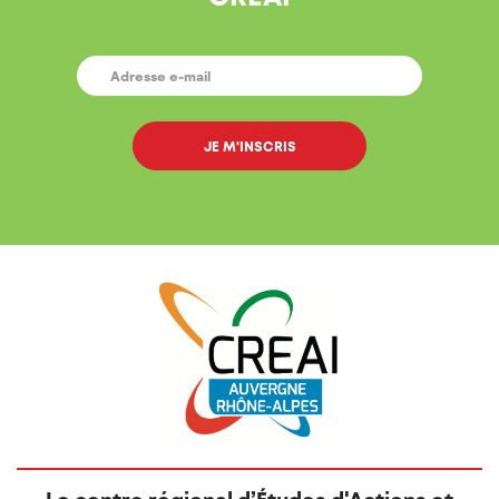
E-
MAIL
*
Le centre régional d’Études d'Actions et