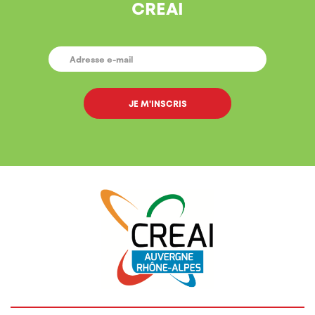
CREAI
E-
MAIL
*