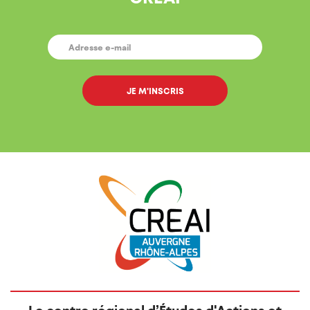
E-
MAIL
*
Le centre régional d’Études d'Actions et