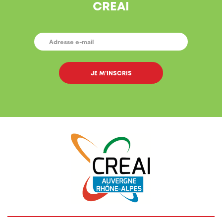
CREAI
E-
MAIL
*