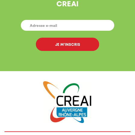
CREAI
E-
MAIL
*