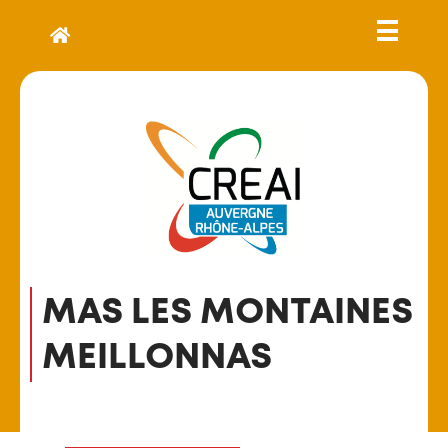
MAS LES MONTAINES
MEILLONNAS