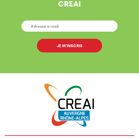
CREAI
E-
MAIL
*