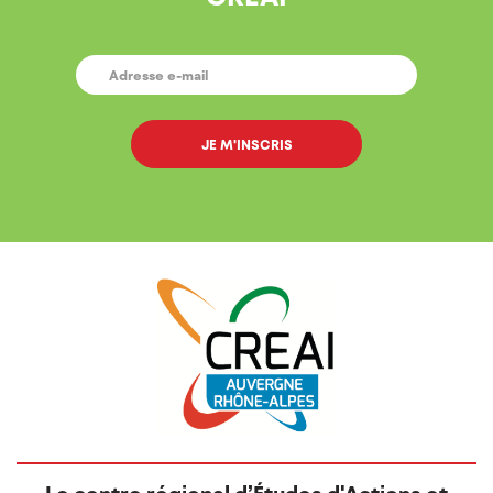
E-
MAIL
*
Le centre régional d’Études d'Actions et