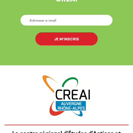
E-
MAIL
*
Le centre régional d’Études d'Actions et