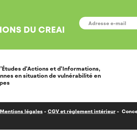
E-
MAIL
*
IONS DU CREAI
’Études d'Actions et d'Informations,
nnes en situation de vulnérabilité en
pes
Mentions légales
CGV et règlement intérieur
Conce