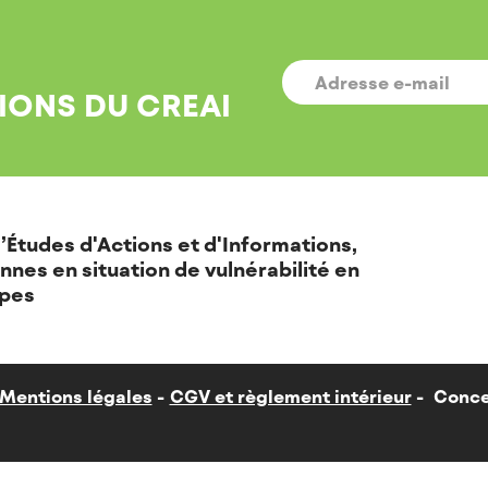
E-
MAIL
*
IONS DU CREAI
’Études d'Actions et d'Informations,
nnes en situation de vulnérabilité en
pes
Mentions légales
CGV et règlement intérieur
Conce