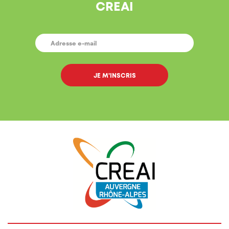
CREAI
E-
MAIL
*