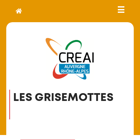
LES GRISEMOTTES