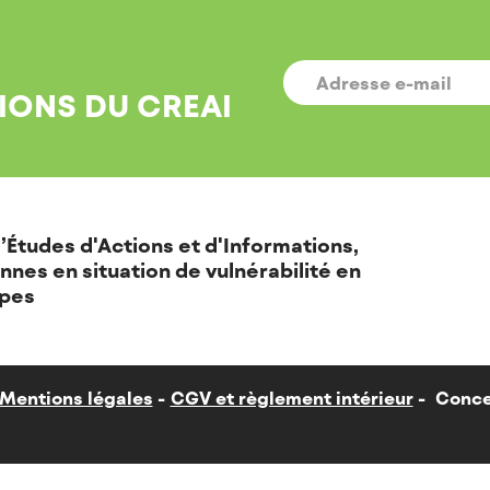
E-
MAIL
*
IONS DU CREAI
’Études d'Actions et d'Informations,
nnes en situation de vulnérabilité en
pes
Mentions légales
CGV et règlement intérieur
Conce