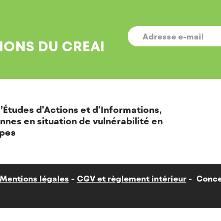
E-
MAIL
*
IONS DU CREAI
’Études d'Actions et d'Informations,
nnes en situation de vulnérabilité en
pes
Mentions légales
CGV et règlement intérieur
Conce