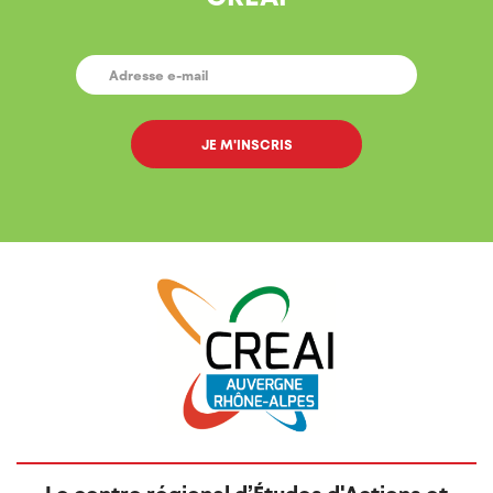
E-
MAIL
*
Le centre régional d’Études d'Actions et