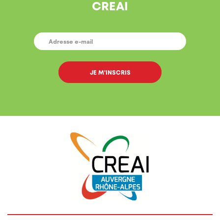
CREAI
E-
MAIL
*