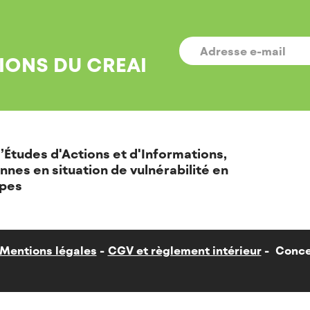
E-
MAIL
*
IONS DU CREAI
’Études d'Actions et d'Informations,
nnes en situation de vulnérabilité en
pes
Mentions légales
CGV et règlement intérieur
Conce