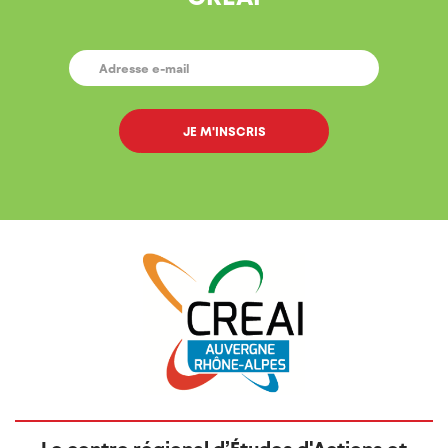
E-
MAIL
*
Le centre régional d’Études d'Actions et