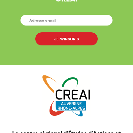
E-
MAIL
*
Le centre régional d’Études d'Actions et