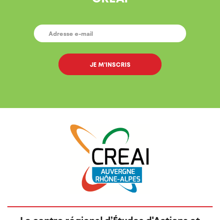
E-
MAIL
*
Le centre régional d’Études d'Actions et