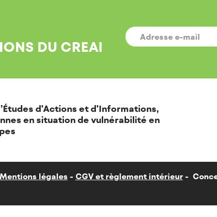
E-
MAIL
*
IONS DU CREAI
’Études d'Actions et d'Informations,
nnes en situation de vulnérabilité en
pes
Mentions légales
CGV et règlement intérieur
Conce