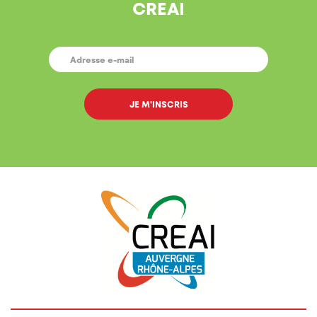
CREAI
E-
MAIL
*