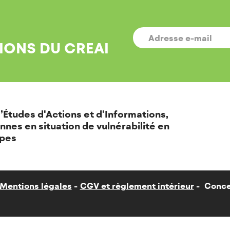
E-
MAIL
*
IONS DU CREAI
’Études d'Actions et d'Informations,
nnes en situation de vulnérabilité en
pes
Mentions légales
CGV et règlement intérieur
Conce